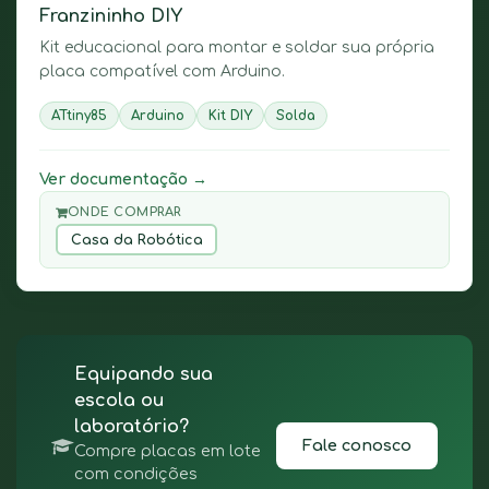
Franzininho DIY
Kit educacional para montar e soldar sua própria
placa compatível com Arduino.
ATtiny85
Arduino
Kit DIY
Solda
Ver documentação →
ONDE COMPRAR
Casa da Robótica
Equipando sua
escola ou
laboratório?
Fale conosco
Compre placas em lote
com condições