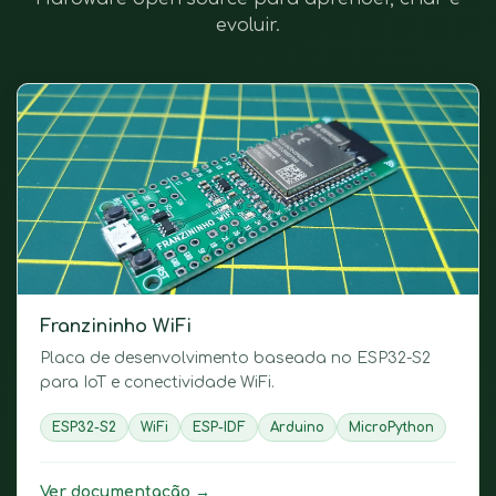
evoluir.
Franzininho WiFi
Placa de desenvolvimento baseada no ESP32-S2
para IoT e conectividade WiFi.
ESP32-S2
WiFi
ESP-IDF
Arduino
MicroPython
Ver documentação →